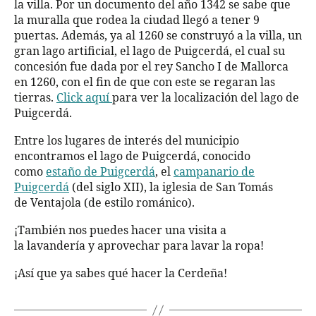
la villa. Por un documento del año 1342 se sabe que
la muralla que rodea la ciudad llegó a tener 9
puertas. Además, ya al 1260 se construyó a la villa, un
gran lago artificial, el lago de Puigcerdá, el cual su
concesión fue dada por el rey Sancho I de Mallorca
en 1260, con el fin de que con este se regaran las
tierras.
Click aquí
para ver la localización del lago de
Puigcerdá.
Entre los lugares de interés del municipio
encontramos el lago de Puigcerdá, conocido
como
estaño de Puigcerdá
, el
campanario de
Puigcerdá
(del siglo XII), la iglesia de San Tomás
de Ventajola (de estilo románico).
¡También nos puedes hacer una visita a
la lavandería y aprovechar para lavar la ropa!
¡Así que ya sabes qué hacer la Cerdeña!