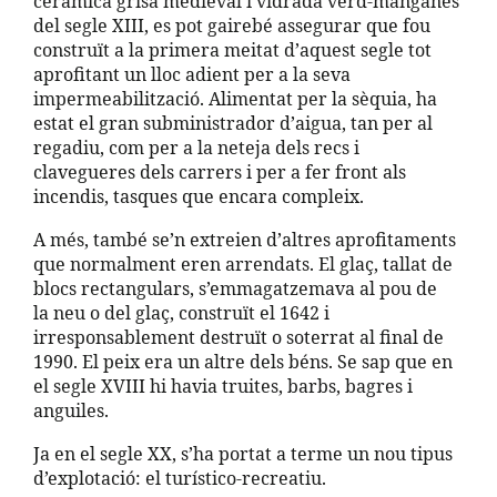
ceràmica grisa medieval i vidrada verd-manganés
del segle XIII, es pot gairebé assegurar que fou
construït a la primera meitat d’aquest segle tot
aprofitant un lloc adient per a la seva
impermeabilització. Alimentat per la sèquia, ha
estat el gran subministrador d’aigua, tan per al
regadiu, com per a la neteja dels recs i
clavegueres dels carrers i per a fer front als
incendis, tasques que encara compleix.
A més, també se’n extreien d’altres aprofitaments
que normalment eren arrendats. El glaç, tallat de
blocs rectangulars, s’emmagatzemava al pou de
la neu o del glaç, construït el 1642 i
irresponsablement destruït o soterrat al final de
1990. El peix era un altre dels béns. Se sap que en
el segle XVIII hi havia truites, barbs, bagres i
anguiles.
Ja en el segle XX, s’ha portat a terme un nou tipus
d’explotació: el turístico-recreatiu.