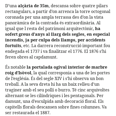
D’una
alçària de 35m
, descansa sobre quatre pilars
rectangulars, a partir d’on arrenca la torre octogonal
coronada per una ampla terrassa des d’on la vista
panoràmica de la contrada és extraordinària. Al
igual que l resta del patrimoni arquitectònic,
ha
sofert greus d’anys al llarg dels segles, en especial
incendis, ja per culpa dels llamps, per accidents
fortuïts
, etc. La darrera reconstrucció important fou
endegada el 1737 i va finalitzar el 1776. El 1876 s’hi
feren obres al capdamunt.
És notable
la portalada ogival interior de marbre
roig d’Isòvol
, la qual corresponia a una de les portes
de l’església. És del segle XIV i s’hi observa un bon
treball. A la seva dreta hi ha un baix relleu d’un
traginer amb el seu pollí o burro. Té cinc arquivoltes
alternant-se les cilíndriques i les pentagonals. Per
damunt, una d’esculpida amb decoració floral. Els
capitells florals descansen sobre fines columnes. Va
ser restaurada el 1887.