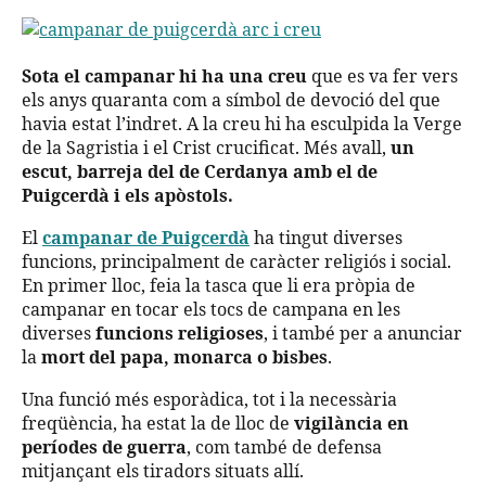
Sota el campanar hi ha una creu
que es va fer vers
els anys quaranta com a símbol de devoció del que
havia estat l’indret. A la creu hi ha esculpida la Verge
de la Sagristia i el Crist crucificat. Més avall,
un
escut, barreja del de Cerdanya amb el de
Puigcerdà i els apòstols.
El
campanar de Puigcerdà
ha tingut diverses
funcions, principalment de caràcter religiós i social.
En primer lloc, feia la tasca que li era pròpia de
campanar en tocar els tocs de campana en les
diverses
funcions religioses
, i també per a anunciar
la
mort del papa, monarca o bisbes
.
Una funció més esporàdica, tot i la necessària
freqüència, ha estat la de lloc de
vigilància en
períodes de guerra
, com també de defensa
mitjançant els tiradors situats allí.