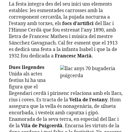
La festa integra des del seu inici uns elements
estables: les esmentades carrosses amb la
corresponent cercavila, la pujada nocturna a
l’estany amb torxes, els
focs d’artifici
del llac i
l’Himne Cerdà que fou estrenat l’any 1890, amb
lletra de Francesc Matheu i música del mestre
Sáncchez Gavagnach. Cal fer esment que el 1913
es dedicà una festa a la infanta Isabel i que la de
1932 fou dedicada a
Francesc Macià
.
Dues llegendes
Unida als actes
festius hi ha una
figura que el
llegendari cerdà i pirinenc relaciona amb els llacs,
rius i coves. Es tracta de la
Vella de l’estany
. Hom
assegura que la vella és nonagenària, de silueta
encorbada, i vesteix amb caputxa i gipó.
Enamorada de la seva terra, en especial del llac i
de la
Vila de Puigcerdà
. Encarna les virtuts de la