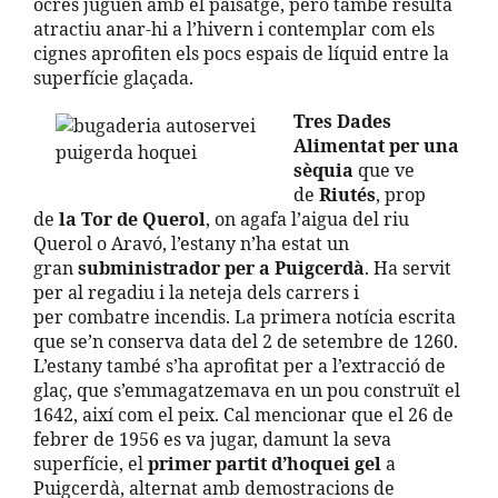
ocres juguen amb el paisatge, però també resulta
atractiu anar-hi a l’hivern i contemplar com els
cignes aprofiten els pocs espais de líquid entre la
superfície glaçada.
Tres Dades
Alimentat per una
sèquia
que ve
de
Riutés
, prop
de
la Tor de Querol
, on agafa l’aigua del riu
Querol o Aravó, l’estany n’ha estat un
gran
subministrador per a Puigcerdà
. Ha servit
per al regadiu i la neteja dels carrers i
per combatre incendis. La primera notícia escrita
que se’n conserva data del 2 de setembre de 1260.
L’estany també s’ha aprofitat per a l’extracció de
glaç, que s’emmagatzemava en un pou construït el
1642, així com el peix. Cal mencionar que el 26 de
febrer de 1956 es va jugar, damunt la seva
superfície, el
primer partit d’hoquei gel
a
Puigcerdà, alternat amb demostracions de