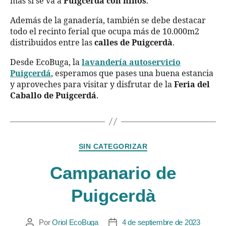
más si se va a
Puigcerdá con niños
.
Además de la ganadería, también se debe destacar
todo el recinto ferial que ocupa más de 10.000m2
distribuidos entre las
calles de Puigcerdà
.
Desde EcoBuga, la
lavandería autoservicio
Puigcerdá
, esperamos que pases una buena estancia
y aproveches para visitar y disfrutar de la
Feria del
Caballo de Puigcerdá
.
SIN CATEGORIZAR
Campanario de
Puigcerdà
Por
Oriol EcoBuga
4 de septiembre de 2023