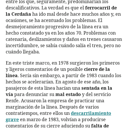
entre los que, seguramente, predominarían los
descalificativos. La verdad es que el
ferrocarril de
la Cerdaña
ha ido mal desde hace muchos años y, en
ocasiones, se ha acentuado los problemas. El
desmejoramiento progresivo de la línea era un
hecho constatado ya en los años 70. Problemas con
catenaria, deslizamientos y daños en trenes causaron
incertidumbre, se sabía cuándo salía el tren, pero no
cuándo llegaba.
En este triste marco, en 1978 surgieron los primeros
y ligeros comentarios de un posible
cierre de la
línea
. Sería sin embargo, a partir de 1983 cuando los
hechos se acelerarían. En agosto de ese año, los
pasajeros de esta línea hacían una
sentada en la
vía
para denunciar su
mal estado
y del servicio
Renfe. Acusaron la empresa de practicar una
marginación de la línea. Después de varios
contratiempos, entre ellos un
descarrilamiento
grave
en marzo de 1983, volvían a producirse
comentarios de su cierre aduciendo su
falta de