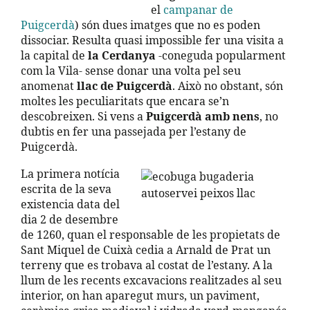
el
campanar de
Puigcerdà
) són dues imatges que no es poden
dissociar. Resulta quasi impossible fer una visita a
la capital de
la Cerdanya
-coneguda popularment
com la Vila- sense donar una volta pel seu
anomenat
llac de Puigcerdà
. Això no obstant, són
moltes les peculiaritats que encara se’n
descobreixen. Si vens a
Puigcerdà amb nens
, no
dubtis en fer una passejada per l’estany de
Puigcerdà.
La primera notícia
escrita de la seva
existencia data del
dia 2 de desembre
de 1260, quan el responsable de les propietats de
Sant Miquel de Cuixà cedia a Arnald de Prat un
terreny que es trobava al costat de l’estany. A la
llum de les recents excavacions realitzades al seu
interior, on han aparegut murs, un paviment,