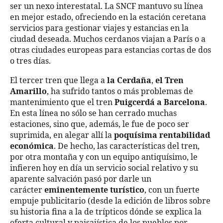
ser un nexo interestatal. La SNCF mantuvo su línea
en mejor estado, ofreciendo en la estación ceretana
servicios para gestionar viajes y estancias en la
ciudad deseada. Muchos cerdanos viajan a París o a
otras ciudades europeas para estancias cortas de dos
o tres días.
El tercer tren que llega a
la Cerdaña
,
el Tren
Amarillo
, ha sufrido tantos o más problemas de
mantenimiento que el tren
Puigcerdá a Barcelona
.
En esta línea no sólo se han cerrado muchas
estaciones, sino que, además, le fue de poco ser
suprimida, en alegar allí la
poquísima rentabilidad
económica
. De hecho, las características del tren,
por otra montaña y con un equipo antiquísimo, le
infieren hoy en día un servicio social relativo y su
aparente salvación pasó por darle un
carácter
eminentemente turístico
, con un fuerte
empuje publicitario (desde la edición de libros sobre
su historia fina a la de trípticos dónde se explica la
oferta cultural y paisajística de los pueblos por