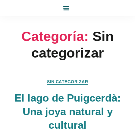
INICIO
SERVICIO A DOMICILIO
LIMPIEZA SOFÁS, ALFOMBRAS Y TAPICERÍAS
TARJETA ECOBUGA
BLOG
CONTACTO
Categoría:
Sin
categorizar
SIN CATEGORIZAR
El lago de Puigcerdà:
Una joya natural y
cultural