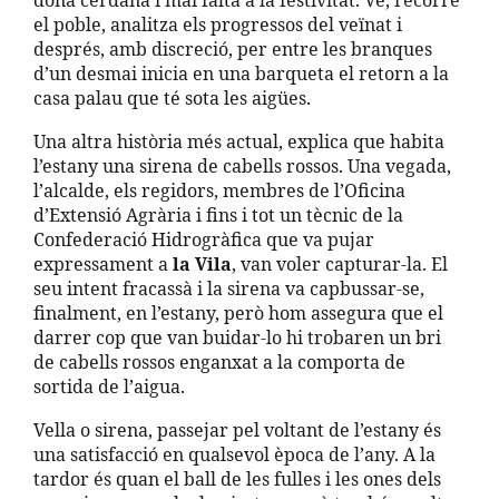
dona cerdana i mai falta a la festivitat. Ve, recorre
el poble, analitza els progressos del veïnat i
després, amb discreció, per entre les branques
d’un desmai inicia en una barqueta el retorn a la
casa palau que té sota les aigües.
Una altra història més actual, explica que habita
l’estany una sirena de cabells rossos. Una vegada,
l’alcalde, els regidors, membres de l’Oficina
d’Extensió Agrària i fins i tot un tècnic de la
Confederació Hidrogràfica que va pujar
expressament a
la Vila
, van voler capturar-la. El
seu intent fracassà i la sirena va capbussar-se,
finalment, en l’estany, però hom assegura que el
darrer cop que van buidar-lo hi trobaren un bri
de cabells rossos enganxat a la comporta de
sortida de l’aigua.
Vella o sirena, passejar pel voltant de l’estany és
una satisfacció en qualsevol època de l’any. A la
tardor és quan el ball de les fulles i les ones dels