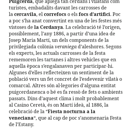
Puigcerdà
, que aplega tan cerdans i vilatans com
turistes, embadalits davant les carrosses de
la
cercavila
, el
correfocs
o els
focs d’artifici
. Poc
a poc s’ha anat convertint en una de les festes més
vistoses de
la Cerdanya
. La celebració té l’origen,
possiblement, l’any 1886, a partir d’una idea de
Josep Maria Martí, un dels components de la
privilegiada colònia
veraniega
d’aleshores. Segons
els experts, les actuals carrosses de la festa
rememoren les tartanes i altres vehicles que en
aquella època s’engalanaven per participar-hi.
Algunes d’elles reflecteixen un sentiment de la
població vers un fet concret de l’esdevenir vilatà o
comarcal. Altres són al·legories d’alguna entitat
puigcerdanenca o bé es fa ressò de fets o ambients
passats. Dins d’aquest clima i molt probablement
al Casino Ceretà, és on Martí ideà, al 1886, la
celebració de la “
Fiesta nocturna a la
veneciana
“, que al cap de poc s’anomenaria Festa
de l’Estany.