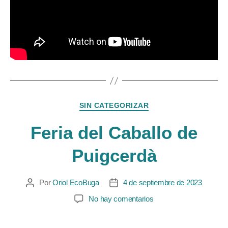
SIN CATEGORIZAR
Feria del Caballo de
Puigcerdà
Por
Oriol EcoBuga
4 de septiembre de 2023
No hay comentarios