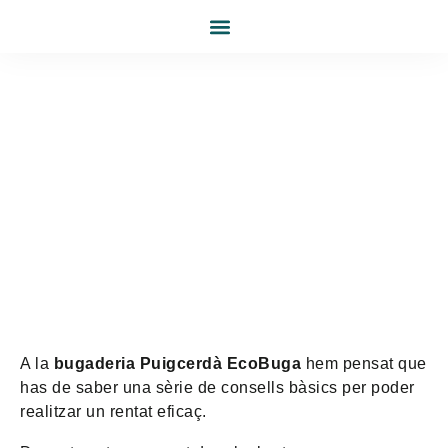
INICI
SERVEI A DOMICILI
NETEJA SOFÀS, CATIFES I TAPISSERIES A LA CERDANYA
TARGETA ECOBUGA
BLOG
CONTACTE
A la
bugaderia Puigcerdà EcoBuga
hem pensat que
has de saber una sèrie de consells bàsics per poder
realitzar un rentat eficaç.